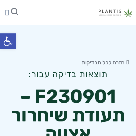
הער
צו
תוצ
פתח סרגל
חזרה לכל הבדיקות
תוצאות בדיקה עבור:
F230901 –
תעודת שיחרור
אצווה