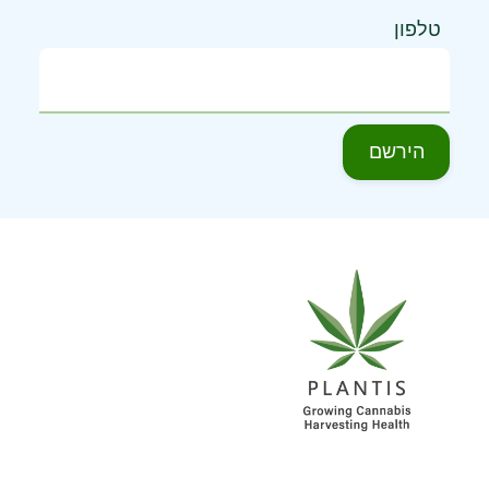
טלפון
הירשם