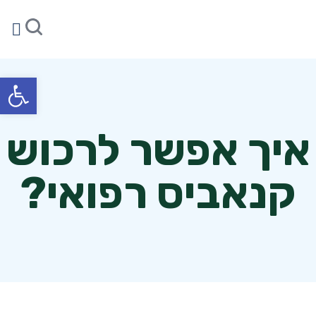
הער
צו
תוצ
פתח סרגל
איך אפשר לרכוש
קנאביס רפואי?