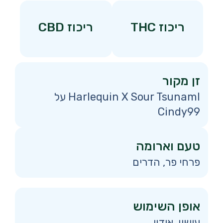
ריכוז THC
ריכוז CBD
זן מקור
Harlequin X Sour TsunamI על
Cindy99
טעם וארומה
פרחי פר, הדרים
אופן השימוש
עישון, אידוי